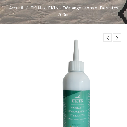
Accueil
/
EKIN
/
EKIN – Démangeaisons et Dermites
200ml