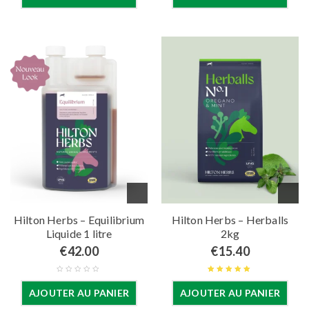
Hilton Herbs – Equilibrium
Hilton Herbs – Herballs
Liquide 1 litre
2kg
€
42.00
€
15.40
Note
5.00
AJOUTER AU PANIER
AJOUTER AU PANIER
sur 5